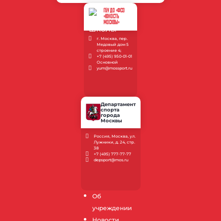
ГБУ ДО «ФСО
«ЮНОСТЬ
МОСКВЫ»
г. Москва, пер.
Медовый дом 5
строение 4;
+7 (495) 950-01-01
Основной
yum@mossport.ru
Департамент
спорта
города
Москвы
Россия, Москва, ул.
Лужники, д. 24, стр.
38
+7 (495) 777-77-77
depsport@mos.ru
Об
учреждении
Новости