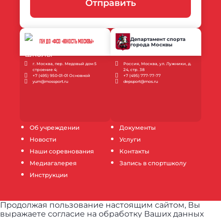
Отправить
Департамент спорта
ГБУ ДО «ФСО «ЮНОСТЬ МОСКВЫ»
города Москвы
г. Москва, пер. Медовый дом 5
Россия, Москва, ул. Лужники, д.
строение 4;
24, стр. 38
+7 (495) 950-01-01 Основной
+7 (495) 777-77-77
yum@mossport.ru
depsport@mos.ru
Об учреждении
Документы
Новости
Услуги
Наши соревнования
Контакты
Медиагалерея
Запись в спортшколу
Инструкции
Продолжая пользование настоящим сайтом, Вы
выражаете согласие на обработку Ваших данных