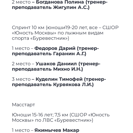
2 место
– Богданова Полина (тренер-
преподаватель Жигулин А.С.)
Спринт 10 км (юноши19-20 лет, все – СШОР
«Юность Москвы» по лыжным видам
спорта «Буревестник»)
1 место –
Федоров Дарий (тренер-
преподаватель Гаранин А.Г.)
2 место –
Ушаков Даниил (тренер-
преподаватель Михно И.Н.)
3 место
– Куделин Тимофей (тренер-
преподаватель Курвякова Л.И.)
Масстарт
Юноши 15-16 лет; 7,5 км (СШОР «Юность
Москвы» по ЛВС «Буревестник»)
1 место –
Якимычев Макар