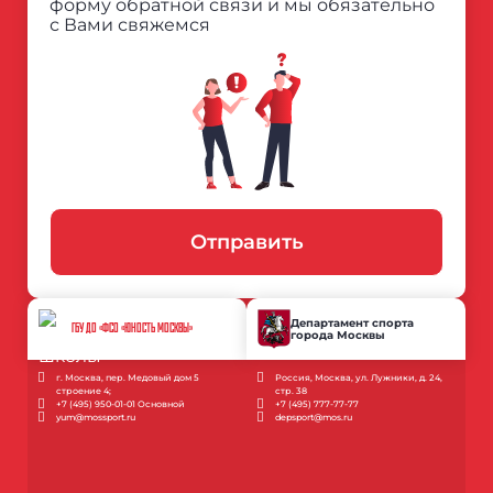
форму обратной связи и мы обязательно
с Вами свяжемся
Отправить
Департамент спорта
ГБУ ДО «ФСО «ЮНОСТЬ МОСКВЫ»
города Москвы
г. Москва, пер. Медовый дом 5
Россия, Москва, ул. Лужники, д. 24,
строение 4;
стр. 38
+7 (495) 950-01-01 Основной
+7 (495) 777-77-77
yum@mossport.ru
depsport@mos.ru