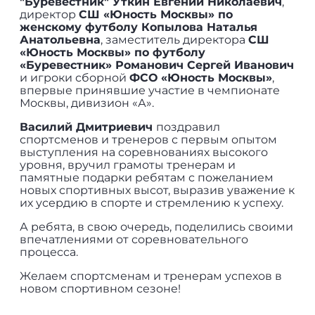
"Буревестник"
Уткин Евгений Николаевич
,
директор
СШ «Юность Москвы» по
женскому футболу Копылова Наталья
Анатольевна
, заместитель директора
СШ
«Юность Москвы» по футболу
«Буревестник» Романович Сергей Иванович
и игроки сборной
ФСО «Юность Москвы»
,
впервые принявшие участие в чемпионате
Москвы, дивизион «А».
Василий Дмитриевич
поздравил
спортсменов и тренеров с первым опытом
выступления на соревнованиях высокого
уровня, вручил грамоты тренерам и
памятные подарки ребятам с пожеланием
новых спортивных высот, выразив уважение к
их усердию в спорте и стремлению к успеху.
А ребята, в свою очередь, поделились своими
впечатлениями от соревновательного
процесса.
Желаем спортсменам и тренерам успехов в
новом спортивном сезоне!