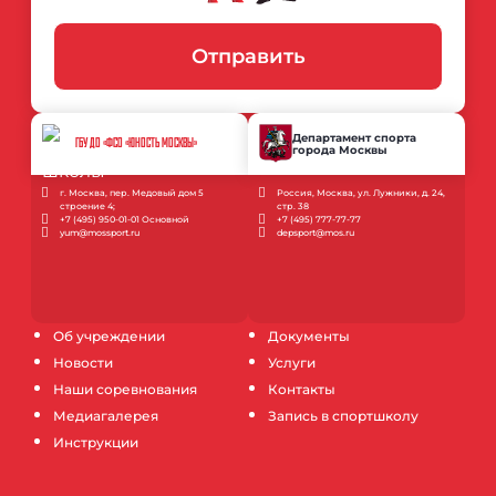
Отправить
Департамент спорта
ГБУ ДО «ФСО «ЮНОСТЬ МОСКВЫ»
города Москвы
г. Москва, пер. Медовый дом 5
Россия, Москва, ул. Лужники, д. 24,
строение 4;
стр. 38
+7 (495) 950-01-01 Основной
+7 (495) 777-77-77
yum@mossport.ru
depsport@mos.ru
Об учреждении
Документы
Новости
Услуги
Наши соревнования
Контакты
Медиагалерея
Запись в спортшколу
Инструкции