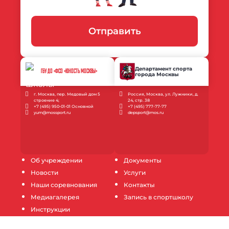
Отправить
Департамент спорта
ГБУ ДО «ФСО «ЮНОСТЬ МОСКВЫ»
города Москвы
г. Москва, пер. Медовый дом 5
Россия, Москва, ул. Лужники, д.
строение 4;
24, стр. 38
+7 (495) 950-01-01 Основной
+7 (495) 777-77-77
yum@mossport.ru
depsport@mos.ru
Об учреждении
Документы
Новости
Услуги
Наши соревнования
Контакты
Медиагалерея
Запись в спортшколу
Инструкции