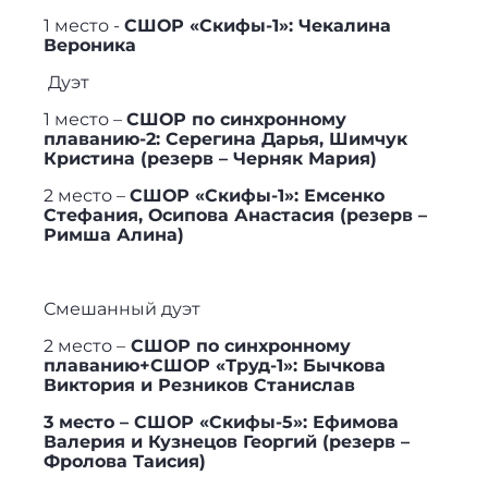
1 место -
СШОР «Скифы-1»: Чекалина
Вероника
Дуэт
1 место –
СШОР по синхронному
плаванию-2: Серегина Дарья, Шимчук
Кристина (резерв – Черняк Мария)
2 место –
СШОР «Скифы-1»: Емсенко
Стефания, Осипова Анастасия (резерв –
Римша Алина)
Смешанный дуэт
2 место –
СШОР по синхронному
плаванию+СШОР «Труд-1»: Бычкова
Виктория и Резников Станислав
3 место – СШОР «Скифы-5»: Ефимова
Валерия и Кузнецов Георгий (резерв –
Фролова Таисия)