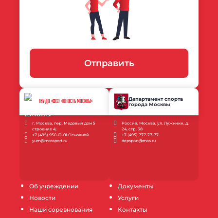
Отправить
Департамент спорта
ГБУ ДО «ФСО «ЮНОСТЬ МОСКВЫ»
города Москвы
г. Москва, пер. Медовый дом 5
Россия, Москва, ул. Лужники, д.
строение 4;
24, стр. 38
+7 (495) 950-01-01 Основной
+7 (495) 777-77-77
yum@mossport.ru
depsport@mos.ru
Об учреждении
Документы
Новости
Услуги
Наши соревнования
Контакты