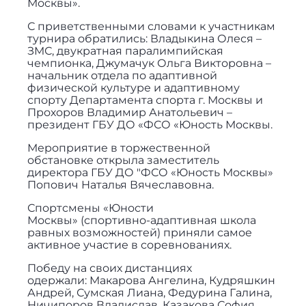
Москвы».
С приветственными словами к участникам
турнира обратились: Владыкина Олеся –
ЗМС, двукратная паралимпийская
чемпионка, Джумачук Ольга Викторовна –
начальник отдела по адаптивной
физической культуре и адаптивному
спорту Департамента спорта г. Москвы и
Прохоров Владимир Анатольевич –
президент ГБУ ДО «ФСО «Юность Москвы.
Мероприятие в торжественной
обстановке открыла заместитель
директора ГБУ ДО "ФСО «Юность Москвы»
Попович Наталья Вячеславовна.
Спортсмены «Юности
Москвы» (спортивно-адаптивная школа
равных возможностей) приняли самое
активное участие в соревнованиях.
Победу на своих дистанциях
одержали: Макарова Ангелина, Кудряшкин
Андрей, Сумская Лиана, Федурина Галина,
Ничипоров Владислав, Казакова София,