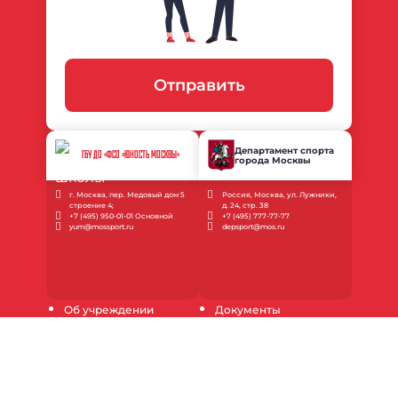
Отправить
Департамент спорта
ГБУ ДО «ФСО «ЮНОСТЬ МОСКВЫ»
города Москвы
г. Москва, пер. Медовый дом 5
Россия, Москва, ул. Лужники,
строение 4;
д. 24, стр. 38
+7 (495) 950-01-01 Основной
+7 (495) 777-77-77
yum@mossport.ru
depsport@mos.ru
Об учреждении
Документы
Новости
Услуги
Наши соревнования
Контакты
Медиагалерея
Запись в спортшколу
Инструкции