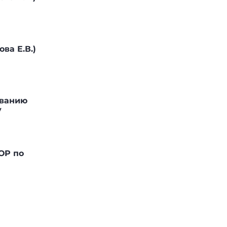
ва Е.В.)
аванию
у
ОР по