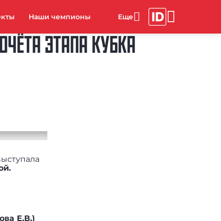
екты
Наши чемпионы
ОЧЁТА ЭТАПА КУБКА
выступала
ой.
ва Е.В.)