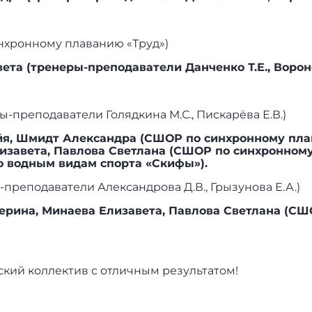
нхронному плаванию «Труд»)
та (тренеры-преподаватели Данченко Т.Е., Вороно
-преподаватели Голядкина М.С., Пискарёва Е.В.)
я, Шмидт Александра (СШОР по синхронному пл
лизавета, Павлова Светлана (СШОР по синхронном
о водным видам спорта «Скифы»).
преподаватели Александрова Д.В., Грызунова Е.А.)
ерина, Минаева Елизавета, Павлова Светлана (СШ
кий коллектив с отличным результатом!