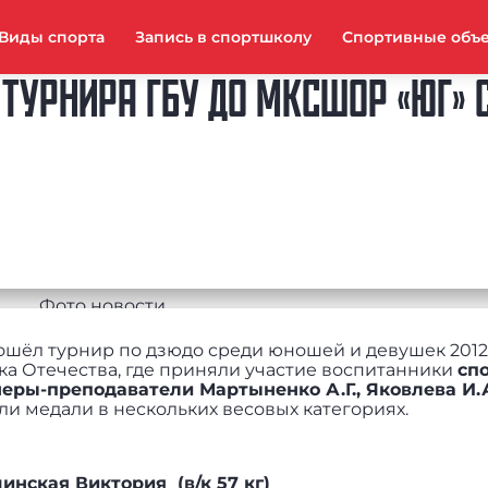
Виды спорта
Запись в спортшколу
Спортивные объ
ТУРНИРА ГБУ ДО МКСШОР «ЮГ»
шёл турнир по дзюдо среди юношей и девушек 2012-2
ика Отечества, где приняли участие воспитанники
сп
еры-преподаватели Мартыненко А.Г., Яковлева И.А
ли медали в нескольких весовых категориях.
шинская Виктория (в/к 57 кг)