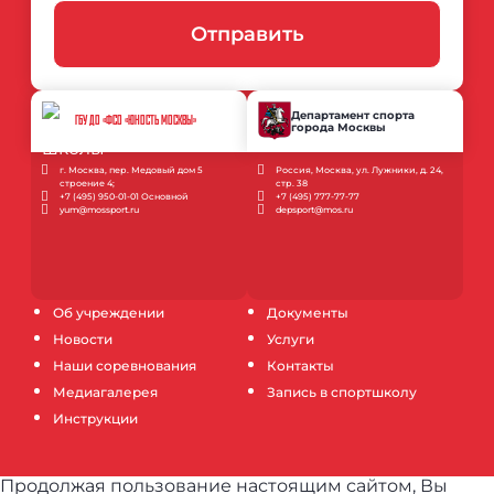
Отправить
Департамент спорта
ГБУ ДО «ФСО «ЮНОСТЬ МОСКВЫ»
города Москвы
г. Москва, пер. Медовый дом 5
Россия, Москва, ул. Лужники, д. 24,
строение 4;
стр. 38
+7 (495) 950-01-01 Основной
+7 (495) 777-77-77
yum@mossport.ru
depsport@mos.ru
Об учреждении
Документы
Новости
Услуги
Наши соревнования
Контакты
Медиагалерея
Запись в спортшколу
Инструкции
Продолжая пользование настоящим сайтом, Вы