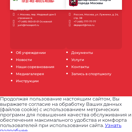
ГБУ ДО «ФСО «ЮНОСТЬ МОСКВЫ»
города Москвы
г. Москва, пер. Медовый дом 5
Россия, Москва, ул. Лужники, д. 24,
строение 4;
стр. 38
+7 (495) 950-01-01 Основной
+7 (495) 777-77-77
yum@mossport.ru
depsport@mos.ru
Об учреждении
Документы
Новости
Услуги
Наши соревнования
Контакты
Медиагалерея
Запись в спортшколу
Инструкции
Продолжая пользование настоящим сайтом, Вы
выражаете согласие на обработку Ваших данных
(файлов cookie) с использованием метрических
программ для повышения качества обслуживания и
обеспечения максимального удобства и комфорта
пользователей при использовании сайта.
Узнать
подробнее.