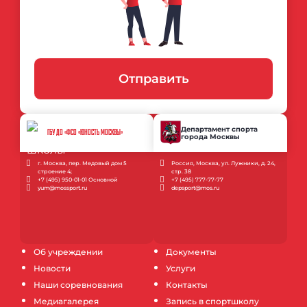
Отправить
Департамент спорта
ГБУ ДО «ФСО «ЮНОСТЬ МОСКВЫ»
города Москвы
г. Москва, пер. Медовый дом 5
Россия, Москва, ул. Лужники, д. 24,
строение 4;
стр. 38
+7 (495) 950-01-01 Основной
+7 (495) 777-77-77
yum@mossport.ru
depsport@mos.ru
Об учреждении
Документы
Новости
Услуги
Наши соревнования
Контакты
Медиагалерея
Запись в спортшколу