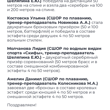
Шеляпина Е.Ю.)
победила на дистанции 50
метров на спине и взяла два «серебра» на 100
и 200 метров на спине.
Костовска Ульяна (СШОР по плаванию,
тренер-преподаватель Новикова А.А.)
стала
двукратным бронзовым призёром (50 и 100
метров, баттерфляй) и победила в составе
эстафета среди девушек 4 по 50 метров
вольным стилем.
Молчанова Лидия (СШОР по водным видам
спорта «Скифы», тренер-преподаватель
Шеляпина Е.Ю.) –
двукратный серебряный
призёр соревнований (50 метров брасс и в
составе смешанной комбинированной
эстафеты 4 по 50 метров).
Амелин Даниил (СШОР по плаванию,
тренер-преподаватель Колесникова М.А.)
завоевал две «бронзы» в составе кролевых
эстафет: среди юношей 4 по 50 метров и в
смешанной эстафете 4 по 50 метров.
Поздравляем!