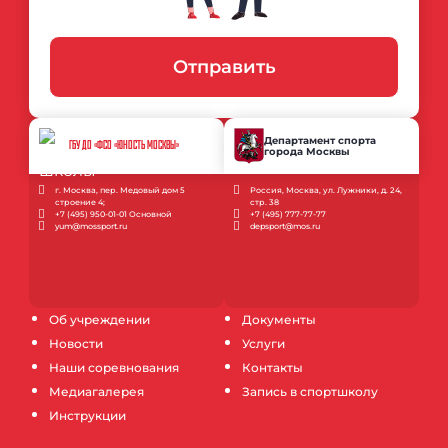
Отправить
Департамент спорта
ГБУ ДО «ФСО «ЮНОСТЬ МОСКВЫ»
города Москвы
г. Москва, пер. Медовый дом 5
Россия, Москва, ул. Лужники, д. 24,
строение 4;
стр. 38
+7 (495) 950-01-01 Основной
+7 (495) 777-77-77
yum@mossport.ru
depsport@mos.ru
Об учреждении
Документы
Новости
Услуги
Наши соревнования
Контакты
Медиагалерея
Запись в спортшколу
Инструкции