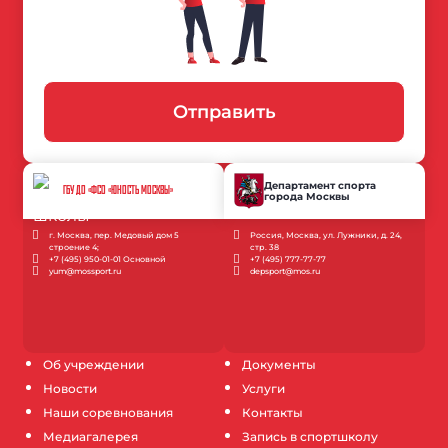
Отправить
Департамент спорта
ГБУ ДО «ФСО «ЮНОСТЬ МОСКВЫ»
города Москвы
г. Москва, пер. Медовый дом 5
Россия, Москва, ул. Лужники, д. 24,
строение 4;
стр. 38
+7 (495) 950-01-01 Основной
+7 (495) 777-77-77
yum@mossport.ru
depsport@mos.ru
Об учреждении
Документы
Новости
Услуги
Наши соревнования
Контакты
Медиагалерея
Запись в спортшколу