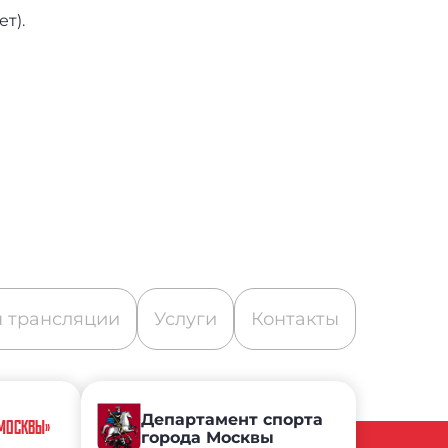
ет).
 трансляции
Услуги
Контакты
Департамент спорта
 МОСКВЫ»
города Москвы