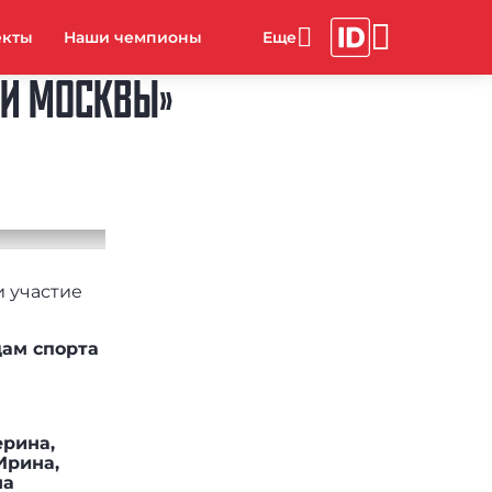
екты
Наши чемпионы
ТИ МОСКВЫ»
и участие
ам спорта
ерина,
Ирина,
на