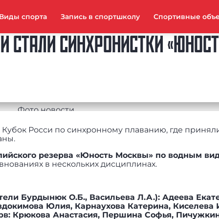
Виды спорта
Запись в спортшколу
Спортивные объ
И СТАЛИ СИНХРОНИСТКИ «ЮНОС
л Кубок Росси по синхронному плаванию, где принял
аны.
ийского резерва «Юность Москвы» по водным вид
внованиях в нескольких дисциплинах.
ели Бурдынюк О.Б., Васильева Л.А.): Адеева Екат
вдокимова Юлия, Карнаухова Катерина, Киселева 
рв: Крюкова Анастасия, Першина Софья, Пичужки