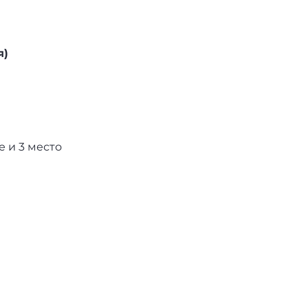
я)
 и 3 место