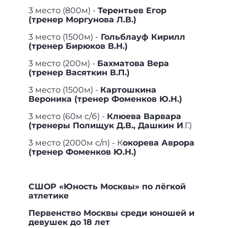
3 место (800м) -
Терентьев Егор
(тренер Моргунова Л.В.)
3 место (1500м) -
Гольблауф Кирилл
(тренер Бирюков В.Н.)
3 место (200м) -
Бахматова Вера
(тренер Васяткин В.П.)
3 место (1500м) -
Картошкина
Вероника (тренер Фоменков Ю.Н.)
3 место (60м с/б) -
Клюева Варвара
(тренеры Полищук Д.В., Дашкин И
.Г.)
3 место (2000м с/п) - К
окорева Аврора
(тренер Фоменков Ю.Н.)
СШОР «Юность Москвы» по лёгкой
атлетике
Первенство Москвы среди юношей и
девушек до 18 лет