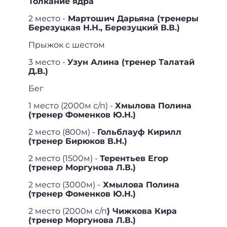
Толкание ядра
2 место -
Мартошич Дарьяна (тренеры
Березуцкая Н.Н., Березуцкий В.В.)
Прыжок с шестом
3 место -
Узун Алина (тренер Талатай
Д.В.)
Бег
1 место (2000м с/п) -
Хмылова Полина
(тренер Фоменков Ю.Н.)
2 место (800м) -
Гольблауф Кирилл
(тренер Бирюков В.Н.)
2 место (1500м) -
Терентьев Егор
(тренер Моргунова Л.В.)
2 место (3000м) -
Хмылова Полина
(тренер Фоменков Ю.Н.)
2 место (2000м с/п
) Чижкова Кира
(тренер Моргунова Л.В.)