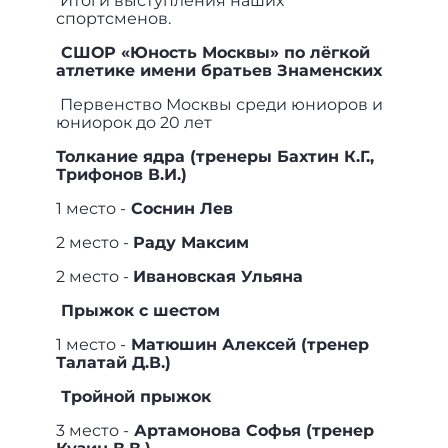
Итоги выступления наших
спортсменов.
СШОР «Юность Москвы» по лёгкой
атлетике имени братьев Знаменских
Первенство Москвы среди юниоров и
юниорок до 20 лет
Толкание ядра (тренеры Бахтин К.Г.,
Трифонов В.И.)
1 место -
Соснин Лев
2 место -
Раду Максим
2 место -
Ивановская Ульяна
Прыжок с шестом
1 место -
Матюшин Алексей (тренер
Талатай Д.В.)
Тройной прыжок
3 место -
Артамонова Софья (тренер