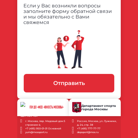
Если у Вас возникли вопросы
заполните форму обратной связи
и мы обязательно с Вами
свяжемся
Отправить
Департамент спорта
ГБУ ДО «ФСО «ЮНОСТЬ МОСКВЫ»
города Москвы
г. Москва, пер. Медовый дом 5
Россия, Москва, ул. Лужники,
строение 4;
д. 24, стр. 38
+7 (495) 950-01-01 Основной
+7 (495) 777-77-77
yum@mossport.ru
depsport@mos.ru