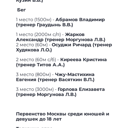
Кузин В.В.)
Бег
1 место (1500м) -
Абрамов Владимир
(тренер Граудынь В.В.)
1 место (2000м с/п) -
Жарков
Александр (тренер Моргунова Л.В.)
2 место (60м) -
Осуджи Ричард (тренер
Худякова Л.О.)
2 место (60м с/б) -
Киреева Кристина
(тренер Титов А.А.)
3 место (800м) -
Чжу-Мастихина
Евгения (тренер Васяткин В.П.)
3 место (3000м) -
Горлова Елизавета
(тренер Моргунова Л.В.)
Первенство Москвы среди юношей и
девушек до 18 лет