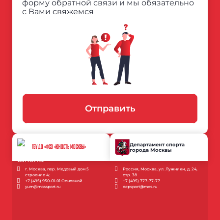
форму обратной связи и мы обязательно
с Вами свяжемся
Отправить
Департамент спорта
ГБУ ДО «ФСО «ЮНОСТЬ МОСКВЫ»
города Москвы
г. Москва, пер. Медовый дом 5
Россия, Москва, ул. Лужники, д. 24,
строение 4;
стр. 38
+7 (495) 950-01-01 Основной
+7 (495) 777-77-77
yum@mossport.ru
depsport@mos.ru