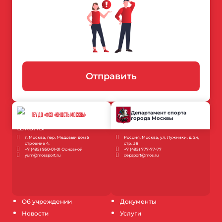
Отправить
Департамент спорта
ГБУ ДО «ФСО «ЮНОСТЬ МОСКВЫ»
города Москвы
г. Москва, пер. Медовый дом 5
Россия, Москва, ул. Лужники, д. 24,
строение 4;
стр. 38
+7 (495) 950-01-01 Основной
+7 (495) 777-77-77
yum@mossport.ru
depsport@mos.ru
Об учреждении
Документы
Новости
Услуги