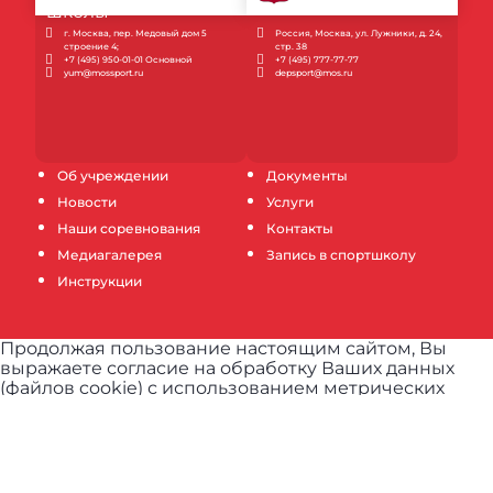
г. Москва, пер. Медовый дом 5
Россия, Москва, ул. Лужники, д. 24,
строение 4;
стр. 38
+7 (495) 950-01-01 Основной
+7 (495) 777-77-77
yum@mossport.ru
depsport@mos.ru
Об учреждении
Документы
Новости
Услуги
Наши соревнования
Контакты
Медиагалерея
Запись в спортшколу
Инструкции
Продолжая пользование настоящим сайтом, Вы
выражаете согласие на обработку Ваших данных
(файлов cookie) с использованием метрических
программ для повышения качества обслуживания и
обеспечения максимального удобства и комфорта
пользователей при использовании сайта.
Узнать
подробнее.