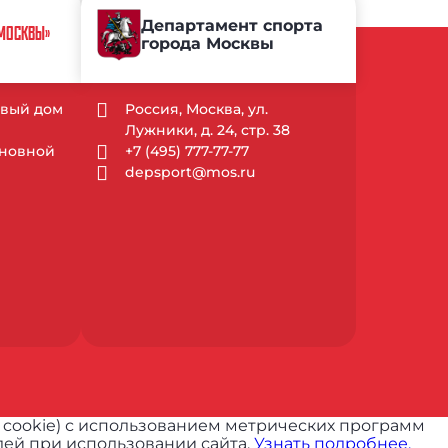
Департамент спорта
 МОСКВЫ»
города Москвы
довый дом
Россия, Москва, ул.
Лужники, д. 24, стр. 38
Основной
+7 (495) 777-77-77
depsport@mos.ru
 cookie) с использованием метрических программ
ей при использовании сайта.
Узнать подробнее.