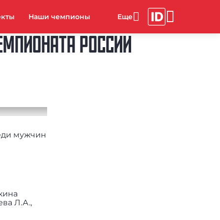
екты
Наши чемпионы
ЕМПИОНАТА РОССИИ
реди мужчин
кина
ва Л.А.,