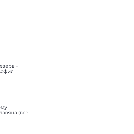
езерв –
София
ому
лавяна (все