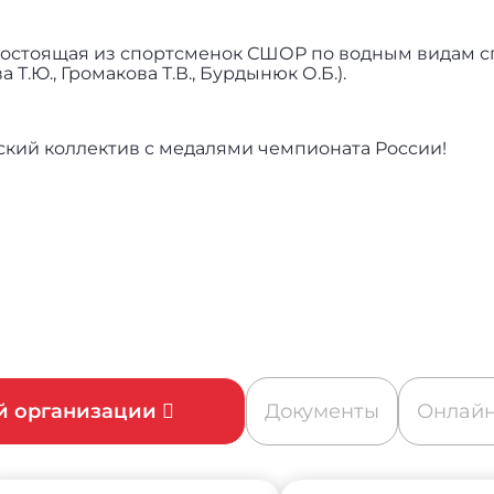
ю состоящая из спортсменок СШОР по водным видам с
.Ю., Громакова Т.В., Бурдынюк О.Б.).
ский коллектив с медалями чемпионата России!
ой организации
Документы
Онлайн