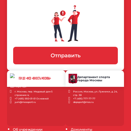
Отправить
Департамент спорта
ГБУ ДО «ФСО «ЮНОСТЬ МОСКВЫ»
города Москвы
г. Москва, пер. Медовый дом 5
Россия, Москва, ул. Лужники, д. 24,
строение 4;
стр. 38
+7 (495) 950-01-01 Основной
+7 (495) 777-77-77
yum@mossport.ru
depsport@mos.ru
Об учреждении
Документы