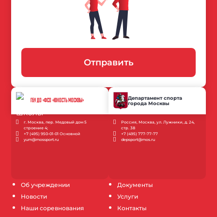
Отправить
Департамент спорта
ГБУ ДО «ФСО «ЮНОСТЬ МОСКВЫ»
города Москвы
г. Москва, пер. Медовый дом 5
Россия, Москва, ул. Лужники, д. 24,
строение 4;
стр. 38
+7 (495) 950-01-01 Основной
+7 (495) 777-77-77
yum@mossport.ru
depsport@mos.ru
Об учреждении
Документы
Новости
Услуги
Наши соревнования
Контакты